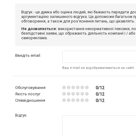
Відгук - це думка або оцінка людей, які бажають передати 
аргументацією залишеного відгука. Це допоможе багатьом пр
обговорення, а також для роз'яснення питань, що цікавлять.
Не дозволяється:
використання ненормативної лексики, по
безпідставні заяви, що ображають діяльність компанії і / або
самореклама.
Введіть email:
Ваш e-mail не відображатиметься на сайті
Обслуговування
0/12
Якість послуг
0/12
Співвідношення
0/12
Відгук: