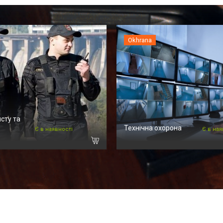
Okhrana
сту та
Технічна охорона
Є в наявності
Є в ная