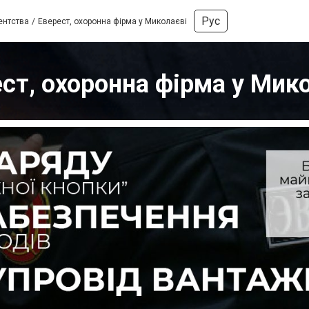
Рус
ентства
Еверест, охоронна фірма у Миколаєві
ст, охоронна фірма у Мик