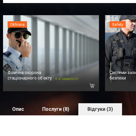
Okhrana
Safety
Фізична охорона
Системи захи
стаціонарного об'єкту
безпеки
Є в наявності
Опис
Послуги (8)
Відгуки (3)