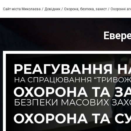
Сайт міста Миколаєва
Довідник
Охорона, безпека, захист
Охоронні аг
Евере