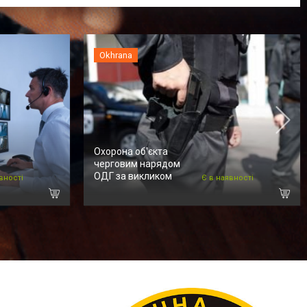
Okhrana
Охорона об'єкта
черговим нарядом
ОДГ за викликом
вності
Є в наявності