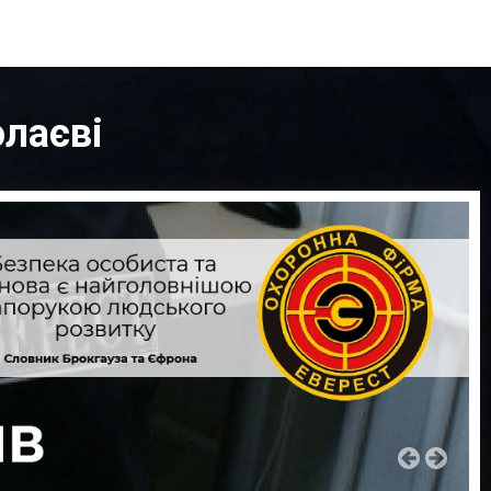
олаєві